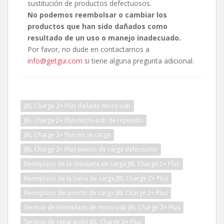
sustitución de productos defectuosos.
No podemos reembolsar o cambiar los
productos que han sido dañados como
resultado de un uso o manejo inadecuado.
Por favor, no dude en contactarnos a
info@getgui.com
si tiene alguna pregunta adicional.
JBL Charge 2+ Plus dañado micro-usb
JBL Charge 2+ Plus micro-usb de repuesto
JBL Charge 2+ Plus no se carga
JBL Charge 2+ Plus puerto de carga defectuoso
Reemplazo de la chaqueta de carga JBL Charge 2+ Plus
Reemplazo de la toma de carga JBL Charge 2+ Plus
Reemplazo del puerto de carga JBL Charge 2+ Plus
Servicio de reemplazo de micro usb JBL Charge 2+ Plus
Servicio de reparación JBL Charge 2+ Plus