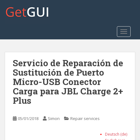
S
k
i
p
t
TOGGLE
o
m
a
Servicio de Reparación de
i
n
Sustitución de Puerto
c
Micro-USB Conector
o
Carga para JBL Charge 2+
n
t
Plus
e
n
t
05/01/2018
Simon
Repair services
Deutsch (de)