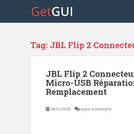
S
k
i
p
t
o
Tag:
JBL Flip 2 Connecte
m
a
i
n
JBL Flip 2 Connecteu
c
o
Micro-USB Réparatio
n
Remplacement
t
e
n
04/01/2018
Leave a comment
t