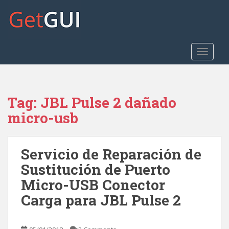
S
k
i
p
t
TOGGLE
o
m
a
Tag:
JBL Pulse 2 dañado
i
n
micro-usb
c
o
n
Servicio de Reparación de
t
Sustitución de Puerto
e
Micro-USB Conector
n
t
Carga para JBL Pulse 2