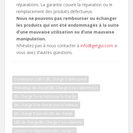
réparations. La garantie couvre la réparation ou le
remplacement des produits défectueux.
Nous ne pouvons pas rembourser ou échanger
les produits qui ont été endommagés à la suite
d’une mauvaise utilisation ou d’une mauvaise
manipulation.
N’hésitez pas à nous contacter à
info@getgui.com
si
vous avez d’autres questions.
Connecteur USB-C JBL Charge 5 défectueux
Indicateur de charge JBL Charge 5 ne s'allume pas
JBL Charge 5 n'accepte pas la charge
JBL Charge 5 ne charge pas la batterie
JBL Charge 5 pas de LED de charge
LED de charge JBL Charge 5 non allumée
Lumière ne clignotante JBL Charge 5