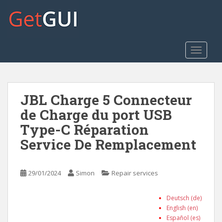
S
k
i
p
t
TOGGLE
o
m
a
JBL Charge 5 Connecteur
i
n
de Charge du port USB
c
Type-C Réparation
o
Service De Remplacement
n
t
e
29/01/2024
Simon
Repair services
n
t
Deutsch (de)
English (en)
Español (es)