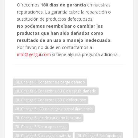
Ofrecemos
180 días de garantía
en nuestras
reparaciones. La garantía cubre la reparación o
sustitución de productos defectuosos.
No podemos reembolsar o cambiar los
productos que han sido dañados como
resultado de un uso o manejo inadecuado.
Por favor, no dude en contactarnos a
info@getgui.com
si tiene alguna pregunta adicional.
JBL Charge 5 Conector de carga dañado
JBL Charge 5 Conector USB C de carga dañado
JBL Charge 5 Conector USB C defectuoso
JBL Charge 5 LED de carga no está iluminado
JBL Charge 5 Luz de carga no funciona
JBL Charge 5 No acepta carga
JBL Charge 5 No carga la batería
JBL Charge 5 No funciona