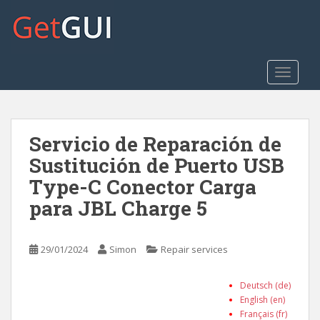
S
k
i
p
t
TOGGLE
o
m
a
Servicio de Reparación de
i
n
Sustitución de Puerto USB
c
Type-C Conector Carga
o
para JBL Charge 5
n
t
e
29/01/2024
Simon
Repair services
n
t
Deutsch (de)
English (en)
Français (fr)