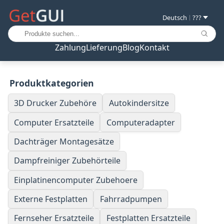
Deutsch
???
|
Zahlung
Lieferung
Blog
Kontakt
Produktkategorien
3D Drucker Zubehöre
Autokindersitze
Computer Ersatzteile
Computeradapter
Dachträger Montagesätze
Dampfreiniger Zubehörteile
Einplatinencomputer Zubehoere
Externe Festplatten
Fahrradpumpen
Fernseher Ersatzteile
Festplatten Ersatzteile