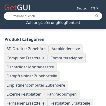
Deutsch
???
|
Zahlung
Lieferung
Blog
Kontakt
Produktkategorien
3D Drucker Zubehöre
Autokindersitze
Computer Ersatzteile
Computeradapter
Dachträger Montagesätze
Dampfreiniger Zubehörteile
Einplatinencomputer Zubehoere
Externe Festplatten
Fahrradpumpen
Fernseher Ersatzteile
Festplatten Ersatzteile