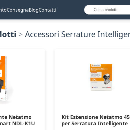
nto
Consegna
Blog
Contatti
dotti
>
Accessori Serrature Intellige
ente Netatmo
Kit Estensione Netatmo 
Smart NDL-K1U
per Serratura Intelligente