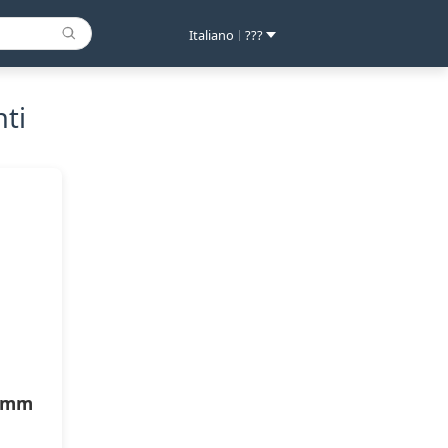
Italiano
???
|
nti
45mm