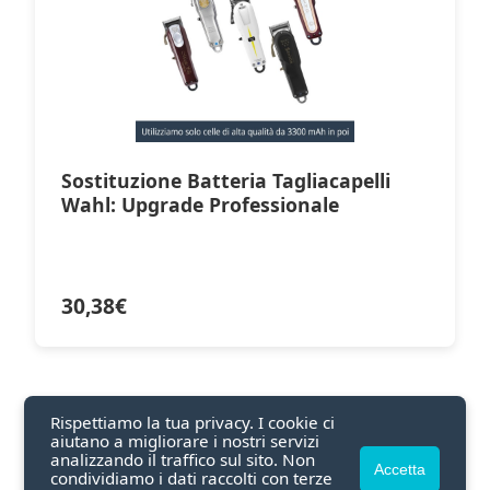
Sostituzione Batteria Tagliacapelli
Wahl: Upgrade Professionale
30,38
€
Rispettiamo la tua privacy. I cookie ci
aiutano a migliorare i nostri servizi
analizzando il traffico sul sito. Non
Accetta
condividiamo i dati raccolti con terze