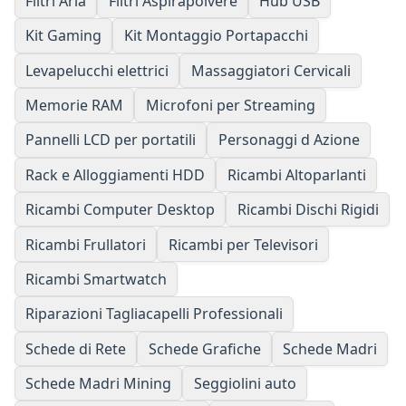
Filtri Aria
Filtri Aspirapolvere
Hub USB
Kit Gaming
Kit Montaggio Portapacchi
Levapelucchi elettrici
Massaggiatori Cervicali
Memorie RAM
Microfoni per Streaming
Pannelli LCD per portatili
Personaggi d Azione
Rack e Alloggiamenti HDD
Ricambi Altoparlanti
Ricambi Computer Desktop
Ricambi Dischi Rigidi
Ricambi Frullatori
Ricambi per Televisori
Ricambi Smartwatch
Riparazioni Tagliacapelli Professionali
Schede di Rete
Schede Grafiche
Schede Madri
Schede Madri Mining
Seggiolini auto