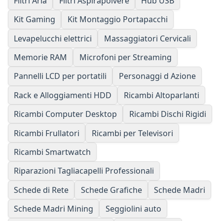
Filtri Aria
Filtri Aspirapolvere
Hub USB
Kit Gaming
Kit Montaggio Portapacchi
Levapelucchi elettrici
Massaggiatori Cervicali
Memorie RAM
Microfoni per Streaming
Pannelli LCD per portatili
Personaggi d Azione
Rack e Alloggiamenti HDD
Ricambi Altoparlanti
Ricambi Computer Desktop
Ricambi Dischi Rigidi
Ricambi Frullatori
Ricambi per Televisori
Ricambi Smartwatch
Riparazioni Tagliacapelli Professionali
Schede di Rete
Schede Grafiche
Schede Madri
Schede Madri Mining
Seggiolini auto