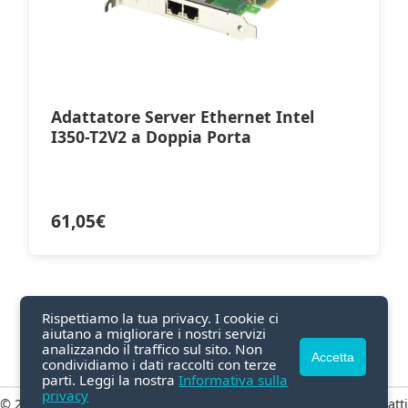
Adattatore Server Ethernet Intel
I350-T2V2 a Doppia Porta
61,05
€
Rispettiamo la tua privacy. I cookie ci
aiutano a migliorare i nostri servizi
analizzando il traffico sul sito. Non
Accetta
condividiamo i dati raccolti con terze
parti. Leggi la nostra
Informativa sulla
privacy
© 2026 GetGui.com
Privacy
|
Termini
|
Contatti