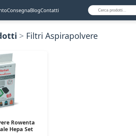
nto
Consegna
Blog
Contatti
dotti
>
Filtri Aspirapolvere
lvere Rowenta
ale Hepa Set