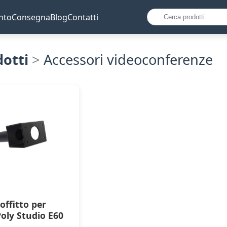
nto
Consegna
Blog
Contatti
dotti
>
Accessori videoconferenze
offitto per
oly Studio E60