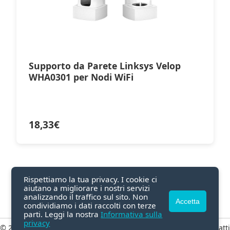
Supporto da Parete Linksys Velop
WHA0301 per Nodi WiFi
18,33
€
Rispettiamo la tua privacy. I cookie ci
aiutano a migliorare i nostri servizi
analizzando il traffico sul sito. Non
Accetta
condividiamo i dati raccolti con terze
parti. Leggi la nostra
Informativa sulla
privacy
© 2026 GetGui.com
Privacy
|
Termini
|
Contatti