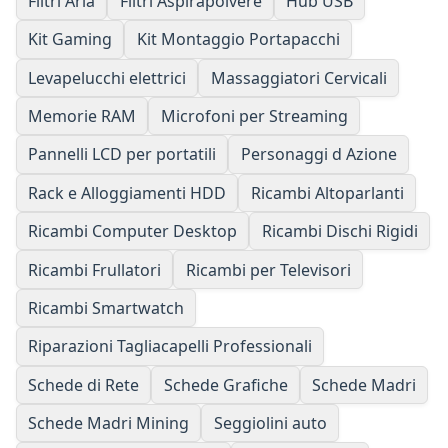
Filtri Aria
Filtri Aspirapolvere
Hub USB
Kit Gaming
Kit Montaggio Portapacchi
Levapelucchi elettrici
Massaggiatori Cervicali
Memorie RAM
Microfoni per Streaming
Pannelli LCD per portatili
Personaggi d Azione
Rack e Alloggiamenti HDD
Ricambi Altoparlanti
Ricambi Computer Desktop
Ricambi Dischi Rigidi
Ricambi Frullatori
Ricambi per Televisori
Ricambi Smartwatch
Riparazioni Tagliacapelli Professionali
Schede di Rete
Schede Grafiche
Schede Madri
Schede Madri Mining
Seggiolini auto