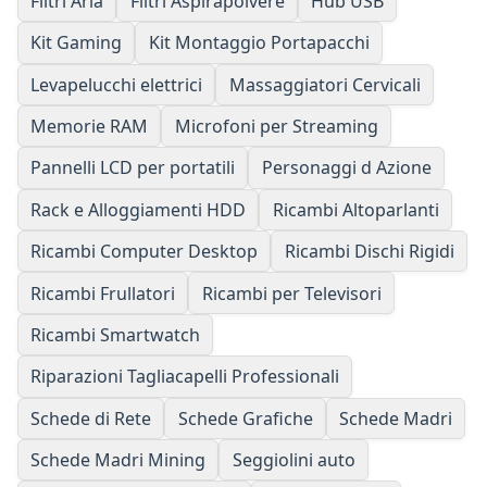
Filtri Aria
Filtri Aspirapolvere
Hub USB
Kit Gaming
Kit Montaggio Portapacchi
Levapelucchi elettrici
Massaggiatori Cervicali
Memorie RAM
Microfoni per Streaming
Pannelli LCD per portatili
Personaggi d Azione
Rack e Alloggiamenti HDD
Ricambi Altoparlanti
Ricambi Computer Desktop
Ricambi Dischi Rigidi
Ricambi Frullatori
Ricambi per Televisori
Ricambi Smartwatch
Riparazioni Tagliacapelli Professionali
Schede di Rete
Schede Grafiche
Schede Madri
Schede Madri Mining
Seggiolini auto