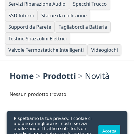
Servizi Riparazione Audio
Specchi Trucco
SSD Interni
Statue da collezione
Supporti da Parete
Tagliabordi a Batteria
Testine Spazzolini Elettrici
Valvole Termostatiche Intelligenti
Videogiochi
Home
>
Prodotti
>
Novità
Nessun prodotto trovato.
Rispettiamo la tua privacy. I cookie ci
aiutano a migliorare i nostri servizi
analizzando il traffico sul sito. Non
Accetta
condividiamo i dati raccolti con terze